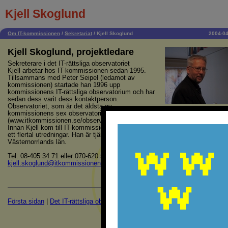
Kjell Skoglund
Om IT-kommissionen
/
Sekretariat
/
Kjell Skoglund
2004-04
Kjell Skoglund, projektledare
Sekreterare i det IT-rättsliga observatoriet
Kjell arbetar hos IT-kommissionen sedan 1995.
Tillsammans med Peter Seipel (ledamot av
kommissionen) startade han 1996 upp
kommissionens IT-rättsliga observatorium och har
sedan dess varit dess kontaktperson.
Observatoriet, som är det äldsta av
kommissionens sex observatorier arbetar med frågor som rör IT och juridik
(www.itkommissionen.se/observ)
Innan Kjell kom till IT-kommissionen arbetade han som utredningssekretera
ett flertal utredningar. Han är tjänstledig från sin domartjänst vid länsrätten 
Västernorrlands län.
Tel: 08-405 34 71 eller 070-620 54 77
kjell.skoglund@itkommissionen.se
Första sidan
|
Det IT-rättsliga observatoriet