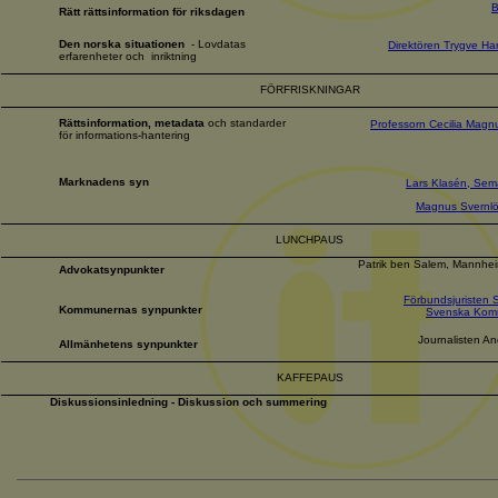
B
Rätt rättsinformation för riksdagen
Den norska situationen
- Lovdatas
Direktören Trygve Ha
erfarenheter och
inriktning
FÖRFRISKNINGAR
Rättsinformation, metadata
och standarder
Professorn Cecilia Magn
för informations-hantering
Marknadens syn
Lars Klasén, Sem
Magnus Svernlö
LUNCHPAUS
Patrik ben Salem, Mannhe
Advokatsynpunkter
Förbundsjuristen S
Kommunernas synpunkter
Svenska Kom
Journalisten A
Allmänhetens synpunkter
KAFFEPAUS
Diskussionsinledning -
Diskussion och summering