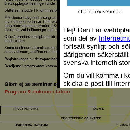
brett upplagda hearingen under våren 1996.
Stiftelsen stödde IT-kommissionens förslag i en skrivelse till regeringen i j
Mot denna bakgrund arrangerar nu nämnda organisationer ett seminarium d
utvecklingen sedan år 1996 presenteras. Seminariet ska visa vad som gjor
rättsinformationens område i Sverige sedan år 1996 och även ge deltagarna t
diskutera valda lösningar och strategier.
Också framtida möjligheter för den elektroniska rättsinformationen kommer 
med i bilden.
Seminarieledare är professorn Peter Seipel, ord­förande i IT-kommissionens 
observato­rium, ordförande i stiftelsen och föreståndare för Institutet för rät
Registreringen av deltagare börjar kl. 09.00.
Detaljerna i program­met kommer att meddelas senare.
Glöm ej se seminariet på webbTV - se nyhetsidan
Program & dokumentation
PROGRAMPUNKT
TALARE
REGISTRERING OCH KAFFE
Seminariets
bakgrund
Professor