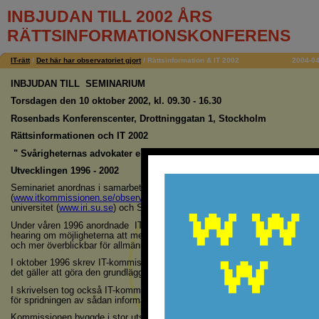
INBJUDAN TILL 2002 ÅRS
RÄTTSINFORMATIONSKONFERENS
IT-rätt
/
Det här har observatoriet gjort
/
Rättsinformation & IT 2002
2004-04
INBJUDAN
TILL
SEMINARIUM
Torsdagen den 10 oktober 2002, kl. 09.30 - 16.30
Rosenbads Konferenscenter, Drottninggatan 1, Stockholm
Rättsinformationen och IT 2002
" Svårigheternas advokater eller möjligheternas ambassadörer?"
Utvecklingen 1996 - 2002
Seminariet anordnas i samarbete mellan IT-kommissionens IT-rättsliga obse
(
www.itkommissionen.se/observ
),
Institutet för rättsinformatik vid Stock­­h
universitet (
www.iri.su.se
)
och Stiftelsen för rättsinformation (
www.rattsinfo
Under våren 1996 anordnade
IT-kommissionen och Stiftelsen för rätts-inf
hearing om möjligheterna att med hjälp av IT göra rättsinformationen enkla
och mer överblickbar för allmänheten.
I oktober 1996 skrev IT-kommissionen till regeringen och föreslog en rad å
det gäller att göra den grundläggande rättsinformationen åtkomlig med hjälp
I skrivelsen tog också IT-kommissionen upp olika frågor som rör det allm
för spridningen av sådan information.
Kommissionen byggde i stor utsträckning förslagen på vad som kom fram 