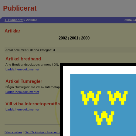
Publicerat
1. Publicerat
/
Artiklar
2004-04
Artiklar
2002
2001
2000
|
|
Antal dokument i denna kategori: 3
Artikel bredband
Ang Bredbandsbolagets annons i DN, DI m fl tidningar den 7 september 2000
Ladda hem dokumentet
Artikel Tumregler
Några "tumregler" vid val av Internetoperatör
Ladda hem dokumentet
Vill vi ha Internetoperatörer med krav på exklusivitet?
Ladda hem dokumentet
Första sidan
|
Det IT-rättsliga observatoriet